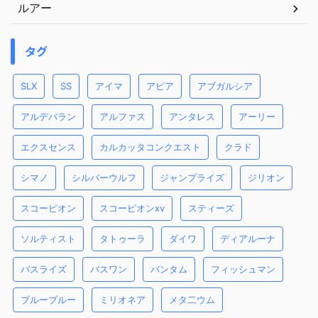
ルアー
タグ
SLX
SS
アイマ
アピア
アブガルシア
アルデバラン
アルファス
アンタレス
アーリー
エクスセンス
カルカッタコンクエスト
クラド
シマノ
シルバーウルフ
ジャンプライズ
ジリオン
スコーピオン
スコーピオンxv
スティーズ
ソルティスト
タトゥーラ
ダイワ
ディアルーナ
バスライズ
バスワン
バンタム
フィッシュマン
ブルーブルー
ミリオネア
メタ二ウム