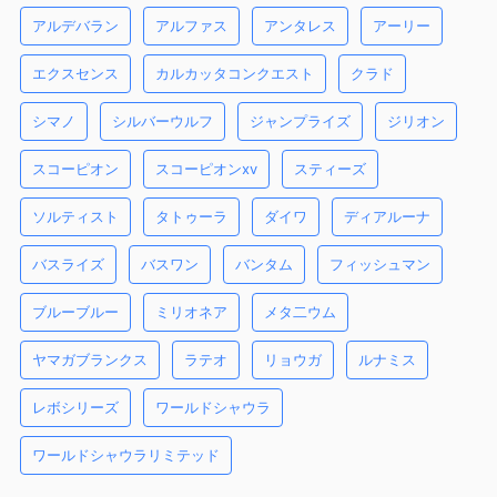
アルデバラン
アルファス
アンタレス
アーリー
エクスセンス
カルカッタコンクエスト
クラド
シマノ
シルバーウルフ
ジャンプライズ
ジリオン
スコーピオン
スコーピオンxv
スティーズ
ソルティスト
タトゥーラ
ダイワ
ディアルーナ
バスライズ
バスワン
バンタム
フィッシュマン
ブルーブルー
ミリオネア
メタ二ウム
ヤマガブランクス
ラテオ
リョウガ
ルナミス
レボシリーズ
ワールドシャウラ
ワールドシャウラリミテッド