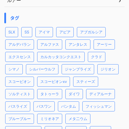
ルアー
タグ
SLX
SS
アイマ
アピア
アブガルシア
アルデバラン
アルファス
アンタレス
アーリー
エクスセンス
カルカッタコンクエスト
クラド
シマノ
シルバーウルフ
ジャンプライズ
ジリオン
スコーピオン
スコーピオンxv
スティーズ
ソルティスト
タトゥーラ
ダイワ
ディアルーナ
バスライズ
バスワン
バンタム
フィッシュマン
ブルーブルー
ミリオネア
メタ二ウム