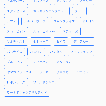
アルデバラン
アルファス
アンタレス
アーリー
エクスセンス
カルカッタコンクエスト
クラド
シマノ
シルバーウルフ
ジャンプライズ
ジリオン
スコーピオン
スコーピオンxv
スティーズ
ソルティスト
タトゥーラ
ダイワ
ディアルーナ
バスライズ
バスワン
バンタム
フィッシュマン
ブルーブルー
ミリオネア
メタ二ウム
ヤマガブランクス
ラテオ
リョウガ
ルナミス
レボシリーズ
ワールドシャウラ
ワールドシャウラリミテッド