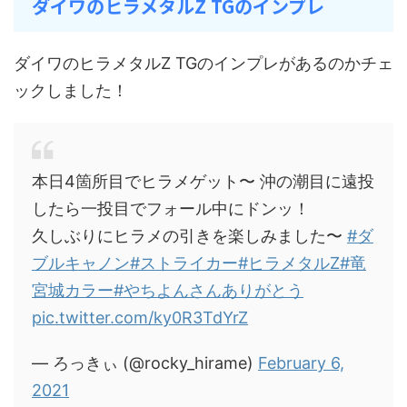
ダイワのヒラメタルZ TGのインプレ
ダイワのヒラメタルZ TGのインプレがあるのかチェ
ックしました！
本日4箇所目でヒラメゲット〜 沖の潮目に遠投
したら一投目でフォール中にドンッ！
久しぶりにヒラメの引きを楽しみました〜
#ダ
ブルキャノン
#ストライカー
#ヒラメタルZ
#竜
宮城カラー
#やちよんさんありがとう
pic.twitter.com/ky0R3TdYrZ
— ろっきぃ (@rocky_hirame)
February 6,
2021