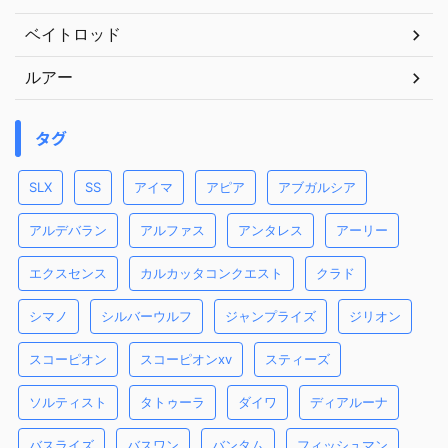
ベイトロッド
ルアー
タグ
SLX
SS
アイマ
アピア
アブガルシア
アルデバラン
アルファス
アンタレス
アーリー
エクスセンス
カルカッタコンクエスト
クラド
シマノ
シルバーウルフ
ジャンプライズ
ジリオン
スコーピオン
スコーピオンxv
スティーズ
ソルティスト
タトゥーラ
ダイワ
ディアルーナ
バスライズ
バスワン
バンタム
フィッシュマン