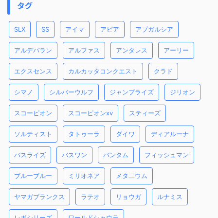
タグ
SLX
SS
アイマ
アピア
アブガルシア
アルデバラン
アルファス
アンタレス
アーリー
エクスセンス
カルカッタコンクエスト
クラド
シマノ
シルバーウルフ
ジャンプライズ
ジリオン
スコーピオン
スコーピオンxv
スティーズ
ソルティスト
タトゥーラ
ダイワ
ディアルーナ
バスライズ
バスワン
バンタム
フィッシュマン
ブルーブルー
ミリオネア
メタ二ウム
ヤマガブランクス
ラテオ
リョウガ
ルナミス
レボシリーズ
ワールドシャウラ