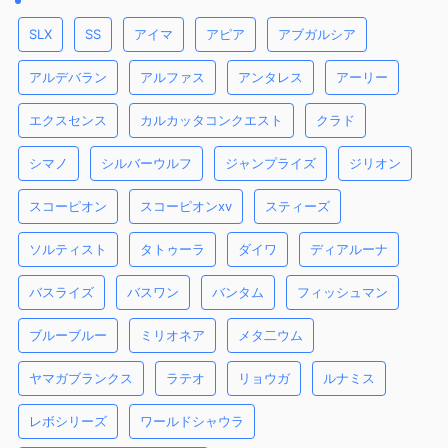
SLX
SS
アイマ
アピア
アブガルシア
アルデバラン
アルファス
アンタレス
アーリー
エクスセンス
カルカッタコンクエスト
クラド
シマノ
シルバーウルフ
ジャンプライズ
ジリオン
スコーピオン
スコーピオンxv
スティーズ
ソルティスト
タトゥーラ
ダイワ
ディアルーナ
バスライズ
バスワン
バンタム
フィッシュマン
ブルーブルー
ミリオネア
メタ二ウム
ヤマガブランクス
ラテオ
リョウガ
ルナミス
レボシリーズ
ワールドシャウラ