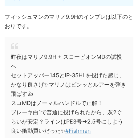
フィッシュマンのマリノ9.9Hのインプレは以下のと
おりです。
昨夜はマリノ9.9H + スコーピオンMDの試投
へ
セットアッパー145とIP-35HLを投げた感じ、
かなり良さげ✨マリノはビンッとルアーを弾き
飛ばす👍
スコMDはノーマルハンドルで正解！
ブレーキ白1で普通に投げられたから、灰2ぐ
らいが安定？ラインはPE3号→2.5号にしよう
良い衝動買いだった✨
#Fishman