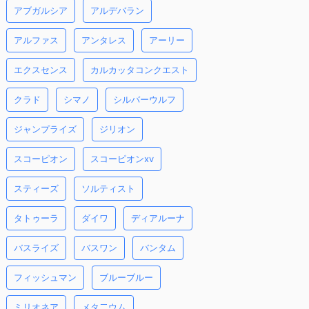
アブガルシア
アルデバラン
アルファス
アンタレス
アーリー
エクスセンス
カルカッタコンクエスト
クラド
シマノ
シルバーウルフ
ジャンプライズ
ジリオン
スコーピオン
スコーピオンxv
スティーズ
ソルティスト
タトゥーラ
ダイワ
ディアルーナ
バスライズ
バスワン
バンタム
フィッシュマン
ブルーブルー
ミリオネア
メタ二ウム