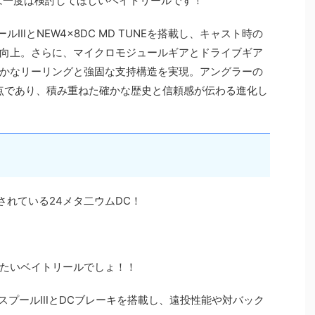
人は一度は検討してほしいベイトリールです！
ールⅢとNEW4×8DC MD TUNEを搭載し、キャスト時の
向上。さらに、マイクロモジュールギアとドライブギア
かなリーリングと強固な支持構造を実現。アングラーの
点であり、積み重ねた確かな歴史と信頼感が伝わる進化し
されている24メタ二ウムDC！
たいベイトリールでしょ！！
LスプールⅢとDCブレーキを搭載し、遠投性能や対バック