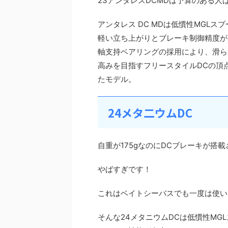
23アンタレスDCMDは予算のある
アンタレス DC MDは低慣性MGLスプ
軽い立ち上がりとブレーキ制御精度が
軸支持ベアリングの採用により、滑ら
高みを目指すフリースタイルDCの頂
たモデル。
24メタ二ウムDC
自重が175gなのにDCブレーキが搭載
やばすぎです！
これはベイトシーバスでも一度は使い
そんな24メタニウムDCは低慣性MG