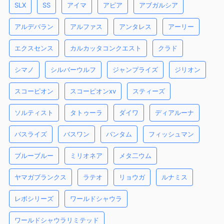
SLX
SS
アイマ
アピア
アブガルシア
アルデバラン
アルファス
アンタレス
アーリー
エクスセンス
カルカッタコンクエスト
クラド
シマノ
シルバーウルフ
ジャンプライズ
ジリオン
スコーピオン
スコーピオンxv
スティーズ
ソルティスト
タトゥーラ
ダイワ
ディアルーナ
バスライズ
バスワン
バンタム
フィッシュマン
ブルーブルー
ミリオネア
メタ二ウム
ヤマガブランクス
ラテオ
リョウガ
ルナミス
レボシリーズ
ワールドシャウラ
ワールドシャウラリミテッド