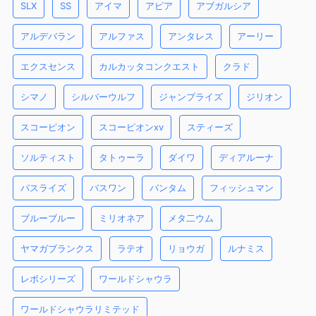
SLX
SS
アイマ
アピア
アブガルシア
アルデバラン
アルファス
アンタレス
アーリー
エクスセンス
カルカッタコンクエスト
クラド
シマノ
シルバーウルフ
ジャンプライズ
ジリオン
スコーピオン
スコーピオンxv
スティーズ
ソルティスト
タトゥーラ
ダイワ
ディアルーナ
バスライズ
バスワン
バンタム
フィッシュマン
ブルーブルー
ミリオネア
メタ二ウム
ヤマガブランクス
ラテオ
リョウガ
ルナミス
レボシリーズ
ワールドシャウラ
ワールドシャウラリミテッド