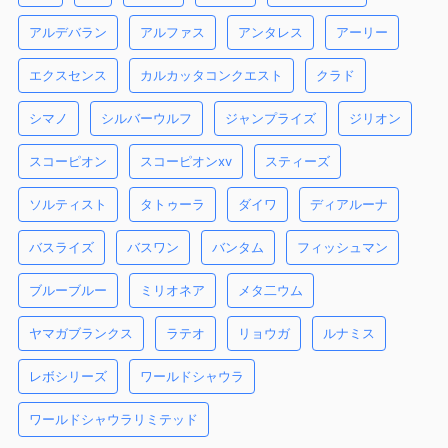
アルデバラン
アルファス
アンタレス
アーリー
エクスセンス
カルカッタコンクエスト
クラド
シマノ
シルバーウルフ
ジャンプライズ
ジリオン
スコーピオン
スコーピオンxv
スティーズ
ソルティスト
タトゥーラ
ダイワ
ディアルーナ
バスライズ
バスワン
バンタム
フィッシュマン
ブルーブルー
ミリオネア
メタ二ウム
ヤマガブランクス
ラテオ
リョウガ
ルナミス
レボシリーズ
ワールドシャウラ
ワールドシャウラリミテッド