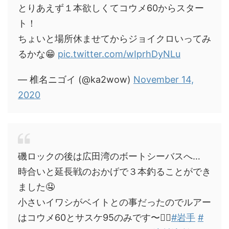
とりあえず１本欲しくてコウメ60からスター
ト！
ちょいと場所休ませてからジョイクロいってみ
るかな😁
pic.twitter.com/wIprhDyNLu
— 椎名ニゴイ (@ka2wow)
November 14,
2020
磯ロックの後は広田湾のボートシーバスへ…
時合いと延長戦のおかげで３本釣ることができ
ました🤤
小さいイワシがベイトとの事だったのでルアー
はコウメ60とサスケ95のみです〜🙇‍♂️
#岩手
#