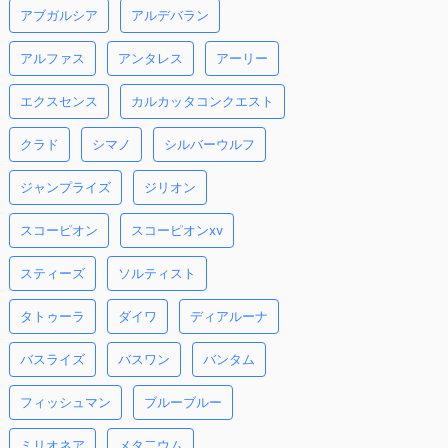
アブガルシア
アルデバラン
アルファス
アンタレス
アーリー
エクスセンス
カルカッタコンクエスト
クラド
シマノ
シルバーウルフ
ジャンプライズ
ジリオン
スコーピオン
スコーピオンxv
スティーズ
ソルティスト
タトゥーラ
ダイワ
ディアルーナ
バスライズ
バスワン
バンタム
フィッシュマン
ブルーブルー
ミリオネア
メタ二ウム