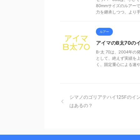
80mmサイズのルアー
力を継承しつつ、より手軽
ルアー
アイマのB太70の
B-太 70は、200
として、絶えず実績を
く、固定重心による速やか
シマノのゴリアテハイ125Fのイ
はあるの？