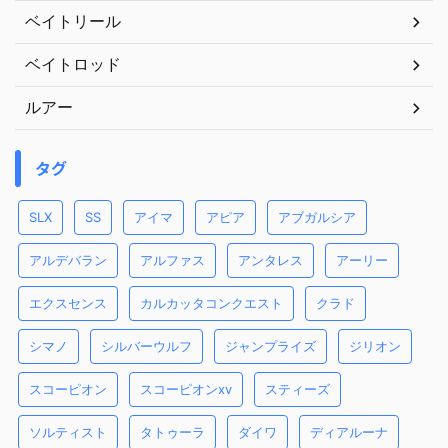
ベイトリール
ベイトロッド
ルアー
タグ
SLX
SS
アイマ
アピア
アブガルシア
アルデバラン
アルファス
アンタレス
アーリー
エクスセンス
カルカッタコンクエスト
クラド
シマノ
シルバーウルフ
ジャンプライズ
ジリオン
スコーピオン
スコーピオンxv
スティーズ
ソルティスト
タトゥーラ
ダイワ
ディアルーナ