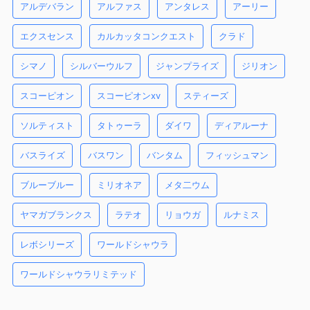
アルデバラン
アルファス
アンタレス
アーリー
エクスセンス
カルカッタコンクエスト
クラド
シマノ
シルバーウルフ
ジャンプライズ
ジリオン
スコーピオン
スコーピオンxv
スティーズ
ソルティスト
タトゥーラ
ダイワ
ディアルーナ
バスライズ
バスワン
バンタム
フィッシュマン
ブルーブルー
ミリオネア
メタ二ウム
ヤマガブランクス
ラテオ
リョウガ
ルナミス
レボシリーズ
ワールドシャウラ
ワールドシャウラリミテッド