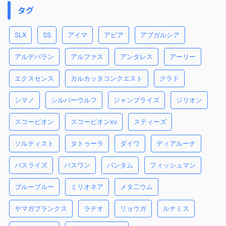
タグ
SLX
SS
アイマ
アピア
アブガルシア
アルデバラン
アルファス
アンタレス
アーリー
エクスセンス
カルカッタコンクエスト
クラド
シマノ
シルバーウルフ
ジャンプライズ
ジリオン
スコーピオン
スコーピオンxv
スティーズ
ソルティスト
タトゥーラ
ダイワ
ディアルーナ
バスライズ
バスワン
バンタム
フィッシュマン
ブルーブルー
ミリオネア
メタ二ウム
ヤマガブランクス
ラテオ
リョウガ
ルナミス