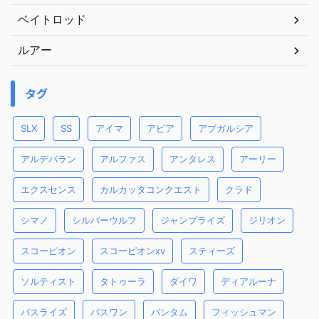
ベイトロッド
ルアー
タグ
SLX
SS
アイマ
アピア
アブガルシア
アルデバラン
アルファス
アンタレス
アーリー
エクスセンス
カルカッタコンクエスト
クラド
シマノ
シルバーウルフ
ジャンプライズ
ジリオン
スコーピオン
スコーピオンxv
スティーズ
ソルティスト
タトゥーラ
ダイワ
ディアルーナ
バスライズ
バスワン
バンタム
フィッシュマン